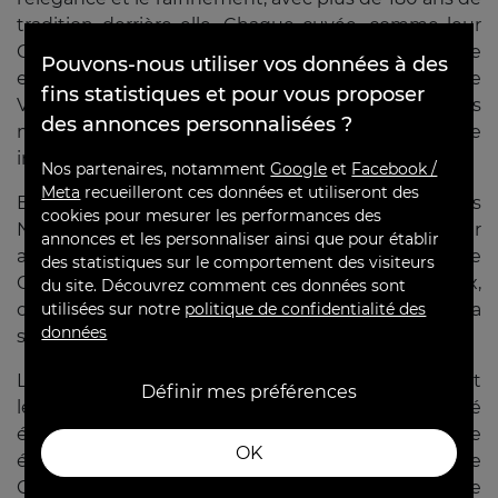
tradition derrière elle. Chaque cuvée, comme leur
×
Champagne
Brut
, est un hommage à l’harmonie
Pouvons-nous utiliser vos données à des
entre la terre et l'artisanat. Les
Millésimés
de De
fins statistiques et pour vous proposer
Venoge sont des témoignages uniques des
des annonces personnalisées ?
meilleures années, tout en préservant une finesse
incomparable.
Nos partenaires, notamment
Google
et
Facebook /
Meta
recueilleront ces données et utiliseront des
En constante évolution, la maison propose des
cookies pour mesurer les performances des
Nouveautés surprenantes qui séduisent par leur
annonces et les personnaliser ainsi que pour établir
audace et leur créativité. L’emblématique
des statistiques sur le comportement des visiteurs
Champagne
Blanc de Blancs
, pur et lumineux,
du site. Découvrez comment ces données sont
capte l’essence du chardonnay dans toute sa
utilisées sur notre
politique de confidentialité des
données
splendeur.
Les amateurs de sensations plus sèches adoreront
Définir mes préférences
leur Champagne
Extra Brut
, d’une pureté
époustouflante. Le Champagne Rosé, d’une grande
OK
élégance, ne manque jamais d’être un véritable
Coup de cœur. Avec De Venoge, chaque bouteille