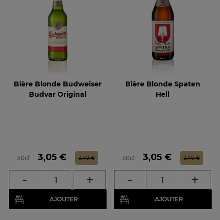
Bière Blonde Budweiser
Bière Blonde Spaten
Budvar Original
Hell
Prix
Prix de base
Prix
Prix de base
3,05 €
3,05 €
50cl
50cl
3,40 €
3,40 €
-
+
-
+
AJOUTER
AJOUTER