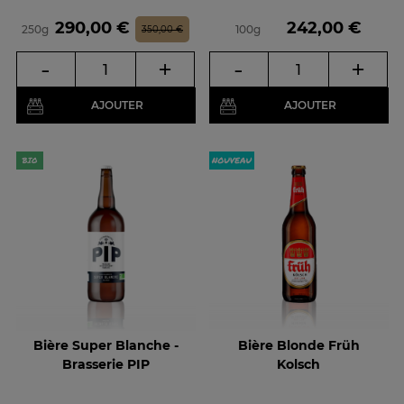
Prix
Prix de base
Prix
290,00 €
242,00 €
250g
100g
350,00 €
-
+
-
+
AJOUTER
AJOUTER
Bière Super Blanche -
Bière Blonde Früh
Brasserie PIP
Kolsch