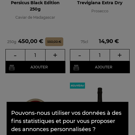
Persicus Black Edition
Trevigiana Extra Dry
250g
Prosecco
Caviar de Madagascar
Prix
Prix de base
Prix
450,00 €
14,90 €
250g
75cl
550,00 €
-
+
-
+
AJOUTER
AJOUTER
×
Pouvons-nous utiliser vos données à des
fins statistiques et pour vous proposer
des annonces personnalisées ?