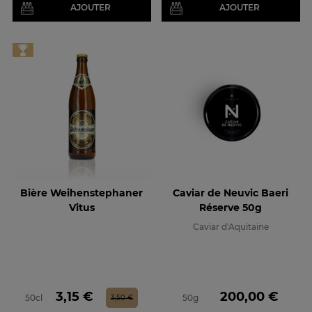
AJOUTER
AJOUTER
Bière Weihenstephaner
Caviar de Neuvic Baeri
Vitus
Réserve 50g
Caviar d'Aquitaine
Prix
Prix de base
Prix
3,15 €
200,00 €
50cl
50g
3,50 €