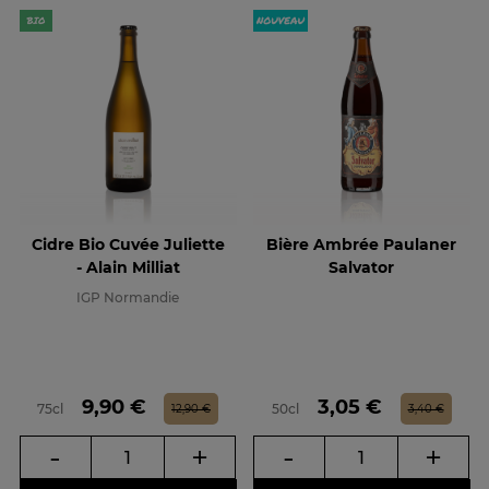
Cidre Bio Cuvée Juliette
Bière Ambrée Paulaner
- Alain Milliat
Salvator
IGP Normandie
Prix
Prix de base
Prix
Prix de base
9,90 €
3,05 €
75cl
50cl
12,90 €
3,40 €
-
+
-
+