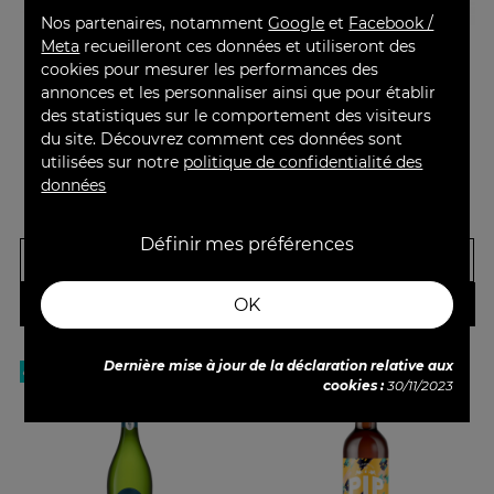
Nos partenaires, notamment
Google
et
Facebook /
Caviar Kasnodar Baeri
Les Bulles Crémant -
Meta
recueilleront ces données et utiliseront des
Black Edition 250g
Château L'Estrille
cookies pour mesurer les performances des
annonces et les personnaliser ainsi que pour établir
Caviar de Madagascar
Crémant de Bordeaux -
des statistiques sur le comportement des visiteurs
Méthode Traditionnelle
du site. Découvrez comment ces données sont
utilisées sur notre
politique de confidentialité des
données
Prix
Prix de base
Prix
Prix de base
290,00 €
15,00 €
250g
75cl
350,00 €
19,70 €
Définir mes préférences
-
+
-
+
OK
AJOUTER
AJOUTER
Dernière mise à jour de la déclaration relative aux
cookies :
30/11/2023