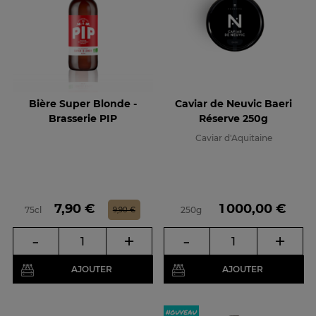
Bière Super Blonde -
Caviar de Neuvic Baeri
Brasserie PIP
Réserve 250g
Caviar d'Aquitaine
Prix
Prix de base
Prix
7,90 €
1 000,00 €
75cl
250g
9,90 €
-
+
-
+
AJOUTER
AJOUTER