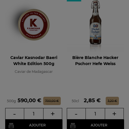
Caviar Kasnodar Baeri
Bière Blanche Hacker
White Edition 500g
Pschorr Hefe Weiss
Caviar de Madagascar
Prix
Prix de base
Prix
Prix de base
590,00 €
2,85 €
500g
50cl
700,00 €
3,20 €
-
+
-
+
AJOUTER
AJOUTER