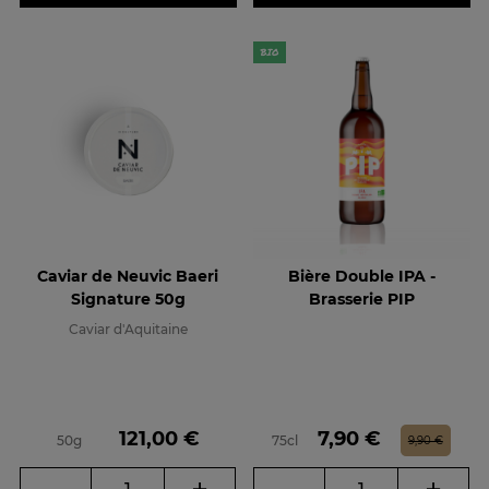
Caviar de Neuvic Baeri
Bière Double IPA -
Signature 50g
Brasserie PIP
Caviar d'Aquitaine
Prix
Prix
Prix de base
121,00 €
7,90 €
50g
75cl
9,90 €