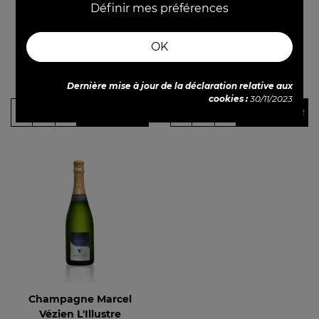
Définir mes préférences
OK
Prix
Prix de base
Prix
Prix de base
31,80 €
29,80 €
75cl
75cl
49,80 €
40,80 €
Dernière mise à jour de la déclaration relative aux
cookies :
30/11/2023
-
+
-
+
AJOUTER
AJOUTER
Champagne Marcel
Vézien L'Illustre