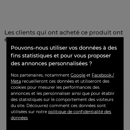
Les clients qui ont acheté ce produit ont
également acheté...
×
Pouvons-nous utiliser vos données à des
fins statistiques et pour vous proposer
des annonces personnalisées ?
Nos partenaires, notamment
Google
et
Facebook /
Meta
recueilleront ces données et utiliseront des
cookies pour mesurer les performances des
annonces et les personnaliser ainsi que pour établir
des statistiques sur le comportement des visiteurs
du site. Découvrez comment ces données sont
Champagne
Champagne Charles
utilisées sur notre
politique de confidentialité des
Monmarthe Privilège
Mignon Premier Cru
données
Premier Cru
1er Cru - Brut
1er Cru - Brut