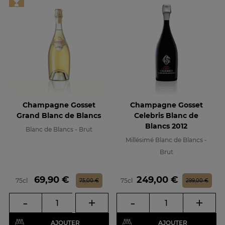
Champagne Gosset
Champagne Gosset
Grand Blanc de Blancs
Celebris Blanc de
Blancs 2012
Blanc de Blancs - Brut
Millésimé Blanc de Blancs -
Brut
Prix
Prix de base
Prix
Prix de base
69,90 €
249,00 €
75cl
75cl
75,00 €
299,00 €
-
+
-
+
AJOUTER
AJOUTER