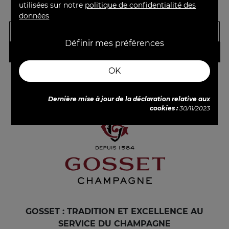
utilisées sur notre
politique de confidentialité des
Prix
Prix de base
Prix
Prix de base
60,90 €
109,90 €
75cl
150cl
69,00 €
119,00 €
données
-
+
-
+
Définir mes préférences
AJOUTER
AJOUTER
OK

Retour en haut
Dernière mise à jour de la déclaration relative aux
cookies :
30/11/2023
GOSSET : TRADITION ET EXCELLENCE AU
SERVICE DU CHAMPAGNE