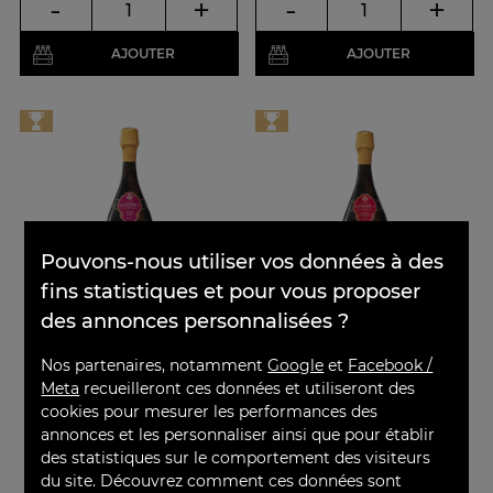
-
+
-
+
AJOUTER
AJOUTER
×
Pouvons-nous utiliser vos données à des
fins statistiques et pour vous proposer
des annonces personnalisées ?
Champagne Gosset
Magnum Champagne
Nos partenaires, notamment
Google
et
Facebook /
Grand Rosé
Gosset Grande Réserve
Meta
recueilleront ces données et utiliseront des
Rosé - Brut
Brut
cookies pour mesurer les performances des
annonces et les personnaliser ainsi que pour établir
des statistiques sur le comportement des visiteurs
du site. Découvrez comment ces données sont