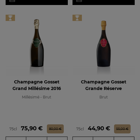
Champagne Gosset
Champagne Gosset
Grand Millésime 2016
Grande Réserve
Millésimé - Brut
Brut
Prix
Prix de base
Prix
Prix de base
75,90 €
44,90 €
75cl
75cl
80,00 €
55,00 €