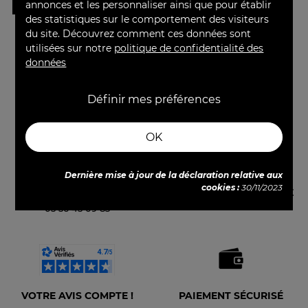
AJOUTER
annonces et les personnaliser ainsi que pour établir
des statistiques sur le comportement des visiteurs
du site. Découvrez comment ces données sont

Retour en haut
utilisées sur notre
politique de confidentialité des
données
Définir mes préférences
OK
Dernière mise à jour de la déclaration relative aux
cookies :
30/11/2023
SERVICE CLIENT
FIDÉLITÉ & PARRAINAGE
05 56 45 09 83
VOTRE AVIS COMPTE !
PAIEMENT SÉCURISÉ