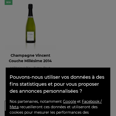
Champagne Vincent
Couche Millésime 2014
Millésimé Bio - Extra-Brut
×
Pouvons-nous utiliser vos données à des
fins statistiques et pour vous proposer
des annonces personnalisées ?
Prix
Prix de base
64,00 €
75cl
69,00 €
Nos partenaires, notamment
Google
et
Facebook /
-
+
Meta
recueilleront ces données et utiliseront des
cookies pour mesurer les performances des