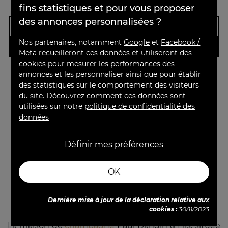
Prix
Prix de base
Prix
Prix de base
58,90 €
19,95 €
150cl
75cl
65,00 €
26,90 €
fins statistiques et pour vous proposer
des annonces personnalisées ?
-
+
-
+
Nos partenaires, notamment
Google
et
Facebook /
AJOUTER
AJOUTER
Meta
recueilleront ces données et utiliseront des
cookies pour mesurer les performances des
annonces et les personnaliser ainsi que pour établir

Retour en haut
des statistiques sur le comportement des visiteurs
du site. Découvrez comment ces données sont
utilisées sur notre
politique de confidentialité des
données
Définir mes préférences
OK
Dernière mise à jour de la déclaration relative aux
PAUL DANGIN & FILS : SAVOIR-FAIRE FAMILIAL
cookies :
30/11/2023
La maison de
champagne
Paul Dangin & Fils, située