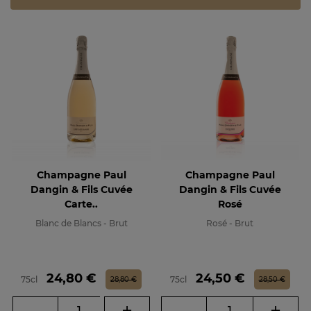
Champagne Paul
Champagne Paul
Dangin & Fils Cuvée
Dangin & Fils Cuvée
Carte..
Rosé
Blanc de Blancs - Brut
Rosé - Brut
Prix
Prix de base
Prix
Prix de base
24,80 €
24,50 €
75cl
75cl
28,80 €
28,50 €
-
+
-
+