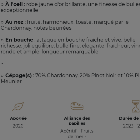
○ À l'oeil
: robe jaune d'or brillante, une finesse de bulle
exceptionnelle
○ Au nez
: fruité, harmonieux, toasté, marqué par le
Chardonnay, notes beurrées
○ En bouche
: attaque en bouche fraîche et vive, belle
richesse, joli équilibre, bulle fine, élégante, fraîcheur, vin
ronde et ample, longueur remarquable
~
○ Cépage(s)
: 70% Chardonnay, 20% Pinot Noir et 10% P
Meunier
Apogée
Alliance des
Durée de
papilles
2026
2023 - 
Apéritif - Fruits
de mer -