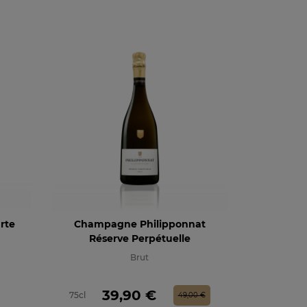
rte
Champagne Philipponnat
Réserve Perpétuelle
Brut
Prix
Prix de base
39,90 €
75cl
49,00 €