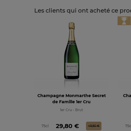
Les clients qui ont acheté ce pr
Champagne Monmarthe Secret
Cha
de Famille 1er Cru
1er Cru - Brut
Prix
Prix de base
29,80 €
75cl
75c
49,80 €