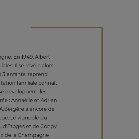
agne. En 1949, Albert
s. Il se révèle alors,
 3 enfants, reprend
itation familiale connaît
se développent, les
rée : Annaëlle et Adrien
 A.Bergère a encore de
age. Le vignoble du
, d'Etoges et de Congy.
ieux de la Champagne