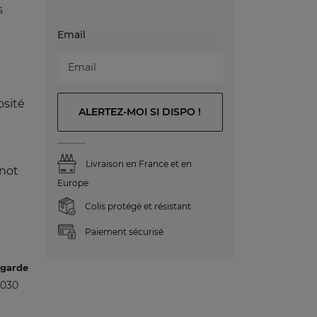
s
Email
osité
ALERTEZ-MOI SI DISPO !
Livraison en France et en
inot
Europe
Colis protégé et résistant
Paiement sécurisé
 garde
2030