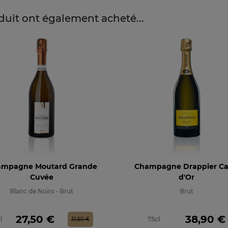
oduit ont également acheté...
mpagne Moutard Grande
Champagne Drappier Ca
Cuvée
d'Or
Blanc de Noirs - Brut
Brut
Prix
Prix de base
Prix
27,50 €
38,90 €
l
75cl
31,50 €