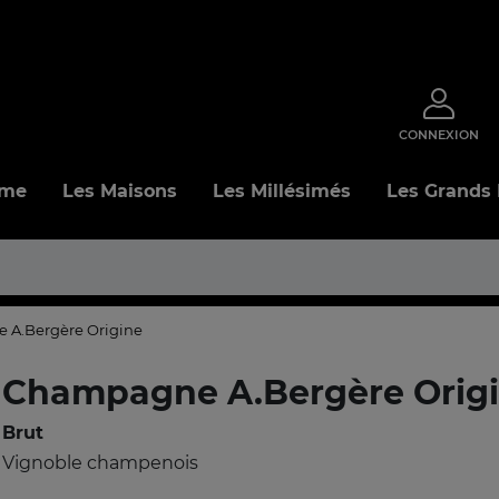
CONNEXION
mme
Les Maisons
Les Millésimés
Les Grands
A.Bergère Origine
Champagne A.Bergère Orig
Brut
Vignoble champenois