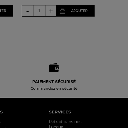
-
+
TER
AJOUTER
PAIEMENT SÉCURISÉ
Commandez en sécurité
S
SERVICES
s
Retrait dans nos
Locaux