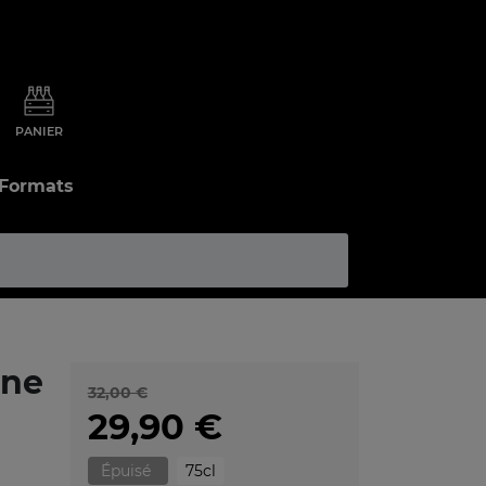
PANIER
 Formats
ine
32,00 €
29,90 €
Épuisé
75cl