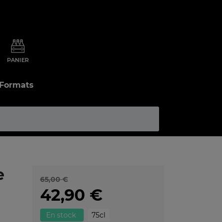
PANIER
 Formats
e
65,00 €
42,90 €
En stock
75cl