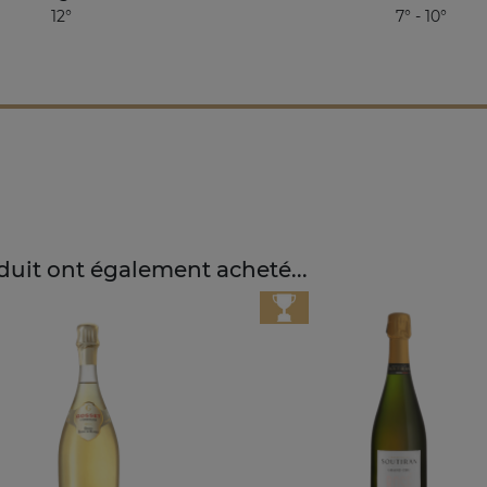
12°
7° - 10°
oduit ont également acheté...