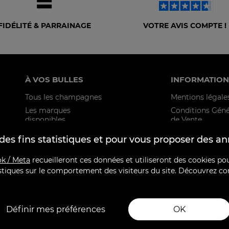
FIDÉLITÉ & PARRAINAGE
VOTRE AVIS COMPTE !
À VOS BULLES
INFORMATION
Tous les champagnes
Mentions légale
Les marques
Conditions Géné
disponibles
de Vente
Politique de
des fins statistiques et pour vous proposer des a
confidentialité
F.A.Q
k / Meta
recueilleront ces données et utiliseront des cookies p
atistiques sur le comportement des visiteurs du site. Découvrez 
Définir mes préférences
OK
LA SANTÉ, À CONSOMMER AVEC MODÉRATION. LA CONSOMMATION D’ALCOOL E
INS DE 18 ANS EST INTERDITE. EN ACCÉDANT À NOS OFFRES, VOUS DÉCLAREZ