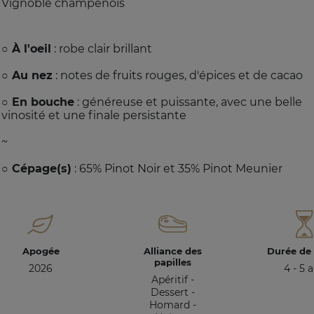
Vignoble champenois
○ À l'oeil
: robe clair brillant
○ Au nez
: notes de fruits rouges, d'épices et de cacao
○ En bouche
: généreuse et puissante, avec une belle
vinosité et une finale persistante
~
○ Cépage(s)
: 65% Pinot Noir et 35% Pinot Meunier
Apogée
Alliance des
Durée de
papilles
2026
4 - 5 
Apéritif -
Dessert -
Homard -