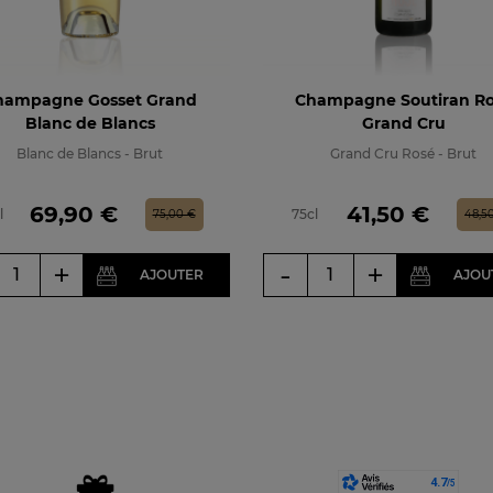
hampagne Gosset Grand
Champagne Soutiran R
Blanc de Blancs
Grand Cru
Blanc de Blancs - Brut
Grand Cru Rosé - Brut
Prix
Prix de base
Prix
Prix de ba
69,90 €
41,50 €
l
75cl
75,00 €
48,5
+
-
+
AJOUTER
AJOU