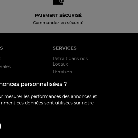
PAIEMENT SÉCURISÉ
Commandez en sécurité
S
SERVICES
s
Retrait dans nos
Locaux
rales
Livraison
×
Mon compte
nnonces personnalisées ?
 RGPD
Contactez-nous
our mesurer les performances des annonces et
comment ces données sont utilisées sur notre
ST VIVEMENT DÉCONSEILLÉE AUX FEMMES ENCEINTES.
 AVOIR 18 ANS RÉVOLUS.