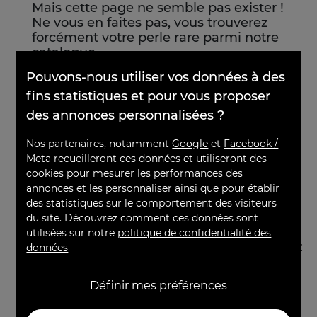
Mais cette page ne semble pas exister !
Ne vous en faites pas, vous trouverez
forcément votre perle rare parmi notre
catalogue.
×
Effectuez une nouvelle recherche
Pouvons-nous utiliser vos données à des
fins statistiques et pour vous proposer
des annonces personnalisées ?
Nos partenaires, notamment
Google
et
Facebook /
Meta
recueilleront ces données et utiliseront des
cookies pour mesurer les performances des
annonces et les personnaliser ainsi que pour établir
des statistiques sur le comportement des visiteurs
du site. Découvrez comment ces données sont
utilisées sur notre
politique de confidentialité des
SERVICE CLIENT
FIDÉLITÉ & PARRAINAGE
données
05 56 45 09 83
Définir mes préférences