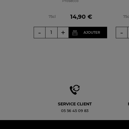
Prosecco
Prix
14,90 €
75cl
75c
-
+
-
AJOUTER
SERVICE CLIENT
05 56 45 09 83