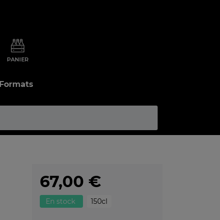
PANIER
 Formats
67,00 €
En stock
150cl