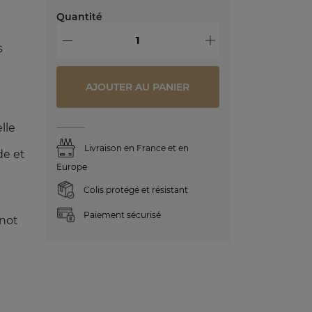
Quantité
-
+
s
AJOUTER AU PANIER
lle
Livraison en France et en
de et
Europe
Colis protégé et résistant
Paiement sécurisé
inot