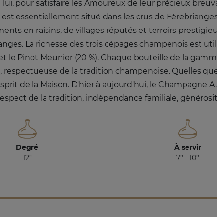
lui, pour satisfaire les Amoureux de leur précieux breuv
t essentiellement situé dans les crus de Fèrebrianges
nts en raisins, de villages réputés et terroirs prestig
ges. La richesse des trois cépages champenois est util
) et le Pinot Meunier (20 %). Chaque bouteille de la gamme
e, respectueuse de la tradition champenoise. Quelles que
l'esprit de la Maison. D'hier à aujourd'hui, le Champagne 
 respect de la tradition, indépendance familiale, générosit
Degré
À servir
12°
7° - 10°