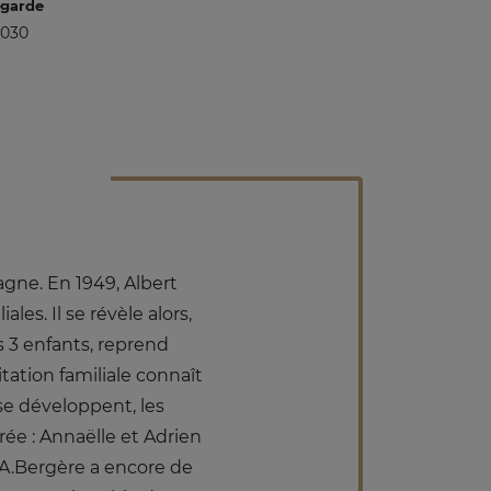
 garde
2030
agne. En 1949, Albert
s. Il se révèle alors,
 3 enfants, reprend
itation familiale connaît
se développent, les
rée : Annaëlle et Adrien
 A.Bergère a encore de