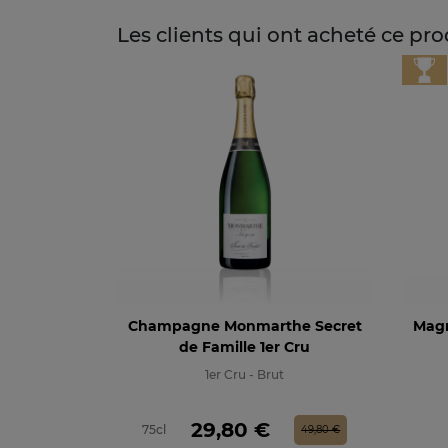
Les clients qui ont acheté ce pr
Champagne Monmarthe Secret
Mag
de Famille 1er Cru
1er Cru - Brut
Prix
Prix de base
29,80 €
75cl
49,80 €