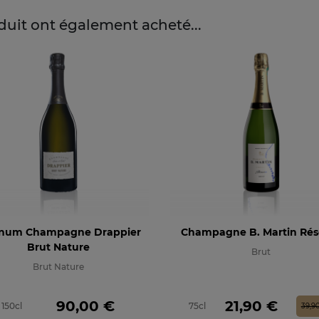
oduit ont également acheté...
num Champagne Drappier
Champagne B. Martin Rés
Brut Nature
Brut
Brut Nature
Prix
Prix
Prix de ba
90,00 €
21,90 €
150cl
75cl
39,9