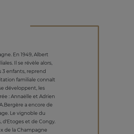
agne. En 1949, Albert
s. Il se révèle alors,
 3 enfants, reprend
itation familiale connaît
se développent, les
rée : Annaëlle et Adrien
 A.Bergère a encore de
age. Le vignoble du
, d'Etoges et de Congy.
ieux de la Champagne