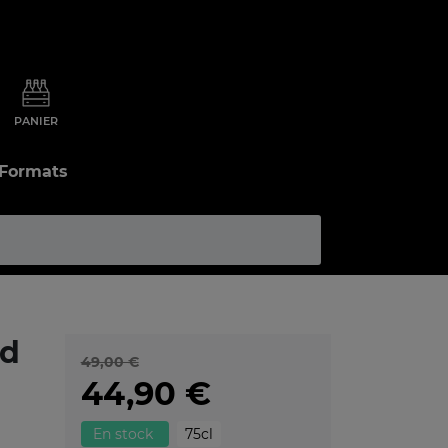
PANIER
 Formats
nd
49,00 €
44,90 €
En stock
75cl