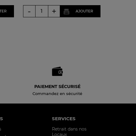
-
+
TER
AJOUTER
PAIEMENT SÉCURISÉ
Commandez en sécurité
S
SERVICES
s
Retrait dans nos
Locaux