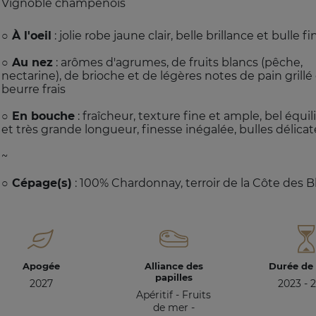
Vignoble champenois
○ À l'oeil
: jolie robe jaune clair, belle brillance et bulle fi
○ Au nez
: arômes d'agrumes, de fruits blancs (pêche,
nectarine), de brioche et de légères notes de pain grillé
beurre frais
○ En bouche
: fraîcheur, texture fine et ample, bel équil
et très grande longueur, finesse inégalée, bulles délicat
~
○ Cépage(s)
: 100% Chardonnay, terroir de la Côte des B
Apogée
Alliance des
Durée de
papilles
2027
2023 - 
Apéritif - Fruits
de mer -