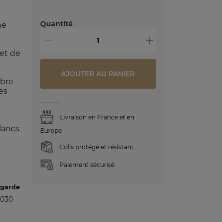
Quantité
ne
-
+
 et de
AJOUTER AU PANIER
ibre
es
Livraison en France et en
lancs
Europe
Colis protégé et résistant
Paiement sécurisé
 garde
2030