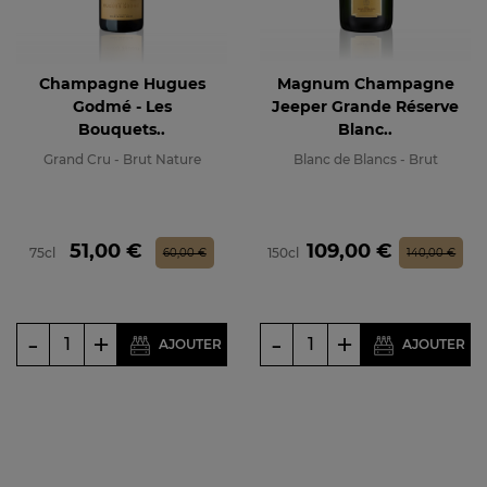
Champagne Hugues
Magnum Champagne
Godmé - Les
Jeeper Grande Réserve
Bouquets..
Blanc..
Grand Cru - Brut Nature
Blanc de Blancs - Brut
Prix
Prix de base
Prix
Prix de base
51,00 €
109,00 €
75cl
150cl
60,00 €
140,00 €
-
+
-
+
AJOUTER
AJOUTER