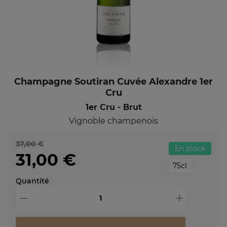
Champagne Soutiran Cuvée Alexandre 1er
Cru
1er Cru - Brut
Vignoble champenois
37,00 €
En stock
31,00 €
75cl
Quantité
-
+