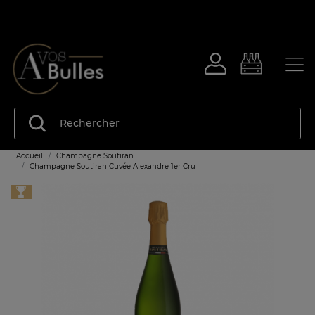
Accueil
Champagne Soutiran
Champagne Soutiran Cuvée Alexandre 1er Cru