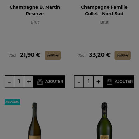
Champagne B. Martin
Champagne Famille
Réserve
Collet - Nord Sud
Brut
Brut
Prix
Prix de base
Prix
Prix de base
21,90 €
33,20 €
75cl
75cl
39,90 €
36,90 €
-
+
-
+
AJOUTER
AJOUTER