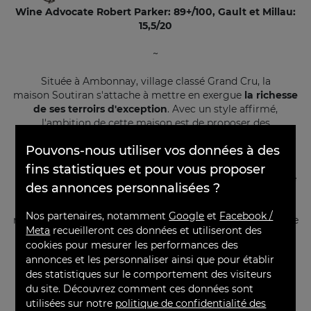
Wine Advocate Robert Parker: 89+/100, Gault et Millau:
15,5/20
~
Située à Ambonnay, village classé Grand Cru, la
maison Soutiran s'attache à mettre en exergue
la richesse
de ses terroirs d'exception
. Avec un style affirmé,
l'ambition de cette maison est de proposer des
×
champagnes de caractère, des vins complexes à fortes
Pouvons-nous utiliser vos données à des
personnalités
. L'héritage du savoir familial conjugué à
l'amour du vin perpétue cette recherche de l'originalité
fins statistiques et pour vous proposer
sans jamais trahir le terroir. Avec une production annuelle
des annonces personnalisées ?
confidentielle de quelques dizaines de milliers de
bouteilles, la maison SOUTIRAN bénéficie d'une
Nos partenaires, notamment
Google
et
Facebook /
reconnaissance nationale et internationale, et, est présente
Meta
recueilleront ces données et utiliseront des
à la carte des plus belles tables gastronomiques !
cookies pour mesurer les performances des
annonces et les personnaliser ainsi que pour établir
des statistiques sur le comportement des visiteurs
du site. Découvrez comment ces données sont
utilisées sur notre
politique de confidentialité des
Degré
À servir