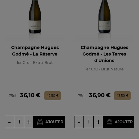
Champagne Hugues
Champagne Hugues
Godmé - La Réserve
Godmé - Les Terres
d'Unions
1er Cru - Extra-Brut
1er Cru - Brut Nature
Prix
Prix de base
Prix
Prix de base
36,10 €
36,90 €
75cl
75cl
42,50 €
43,50 €
-
+
-
+
AJOUTER
AJOUTER