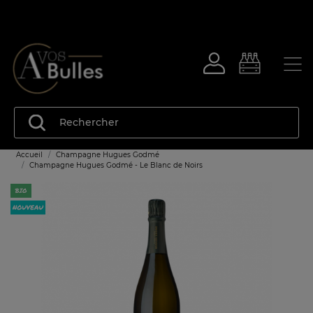
Accueil
Champagne Hugues Godmé
Champagne Hugues Godmé - Le Blanc de Noirs