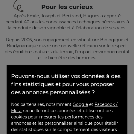
Pour les curieux
Après Emile, Joseph et Bertrand, Hugues a apporté
pendant 40 ans les connaissances techniques nécessaires à
la conduite de son vignoble et à l’élaboration de ses vins.
Depuis 2006, son engagement en viticulture Biologique et
Biodynamique ouvre une nouvelle réflexion sur le respect
des équilibres naturels du terroir, l’impact environnemental
et le bien être des hommes.
Cette philosophie et la dimension vigneronne de son
×
entreprise aux 40 parcelles de vignes reparties sur 4
Pouvons-nous utiliser vos données à des
villages de la Montagne de Reims Verzenay, Verzy, Villers-
fins statistiques et pour vous proposer
Marmery et Villedommange, leur permettent d’élaborer
des annonces personnalisées ?
des Champagnes exprimant toute la subtilité et la force
des terroirs dont ils sont issus.
Nos partenaires, notamment
Google
et
Facebook /
Meta
recueilleront ces données et utiliseront des
Le Champagne Hugues GODMÉ s’inscrit dans la volonté
cookies pour mesurer les performances des
d’une signature, fruit de l’Histoire, d’une Passion et de la
annonces et les personnaliser ainsi que pour établir
tradition Champenoise.
des statistiques sur le comportement des visiteurs