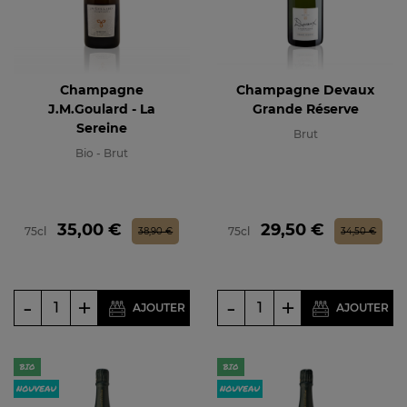
Champagne
Champagne Devaux
J.M.Goulard - La
Grande Réserve
Sereine
Brut
Bio - Brut
Prix
Prix de base
Prix
Prix de base
35,00 €
29,50 €
75cl
75cl
38,90 €
34,50 €
-
+
-
+
AJOUTER
AJOUTER