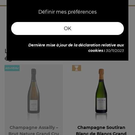
Définir mes préférences
OK
Dernière mise à jour de la déclaration relative aux
Les clients qui ont acheté ce produit ont
cookies :
30/11/2023
également acheté...
Champagne Assailly –
Champagne Soutiran
Brut Nature Grand Cru
Blanc de Blancs Grand