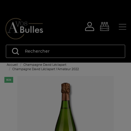
Accueil
Champagne David Léclapart
Champagne David Léclapart l'Amateur 2022