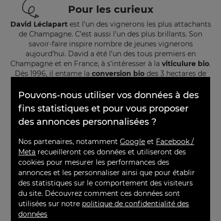
Pour les curieux
David Léclapart
est l’un des vignerons les plus attachants
de Champagne. C’est aussi l’un des plus brillants. Son
savoir-faire inspire nombre de jeunes vignerons
aujourd’hui. David a été l’un des tous premiers en
Champagne et en France, à s’intéresser à la
viticulure bio
.
Dès 1996, il entame la
conversion bio
des 3 hectares de
vignes (80 % de chardonnay, 20 % de pinot noir) du
×
domaine situé à
Trépail
(Montagne de Reims). Il est ainsi
Pouvons-nous utiliser vos données à des
certifié
Demeter dès 1998
, et s’attèle à élaborer des
fins statistiques et pour vous proposer
champagnes tout en élégance, en finesse, à la bulle
des annonces personnalisées ?
particulièrement soyeuse. David Léclapart élabore
uniquement des
champagnes millésimés
, non dosés,
Nos partenaires, notamment
Google
et
Facebook /
comme des instantanés de son terroir de Trépail.
Meta
recueilleront ces données et utiliseront des
cookies pour mesurer les performances des
annonces et les personnaliser ainsi que pour établir
des statistiques sur le comportement des visiteurs
du site. Découvrez comment ces données sont
Degré
À servir
utilisées sur notre
politique de confidentialité des
12.5°
7° - 10°
données