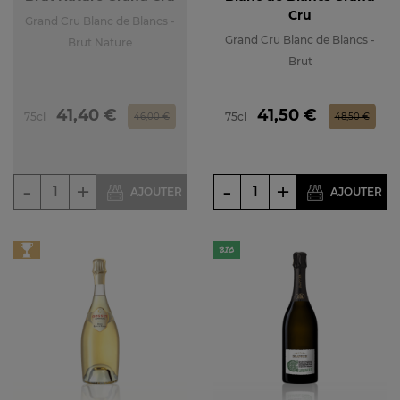
Cru
Grand Cru Blanc de Blancs -
Grand Cru Blanc de Blancs -
Brut Nature
Brut
Prix
Prix de base
Prix
Prix de base
41,40 €
41,50 €
75cl
75cl
46,00 €
48,50 €
-
+
-
+
AJOUTER
AJOUTER