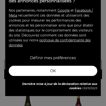
des annonces personnalisées ?
Nos partenaires, notamment
Google
et
Facebook /
Meta
recueilleront ces données et utiliseront des
Mathusalem
Champagne Louis
cookies pour mesurer les performances des
Champagne A.Bergère
Roederer Brut Nature
annonces et les personnaliser ainsi que pour établir
Origine
by..
des statistiques sur le comportement des visiteurs
du site. Découvrez comment ces données sont
Brut
Millésimé - Brut Nature
utilisées sur notre
politique de confidentialité des
données
Prix
Prix de base
Prix
Prix de base
455,00 €
92,90 €
600cl
75cl
495,00 €
99,00 €
Définir mes préférences
-
+
-
+
OK
AJOUTER
AJOUTER
Dernière mise à jour de la déclaration relative aux
cookies :
30/11/2023