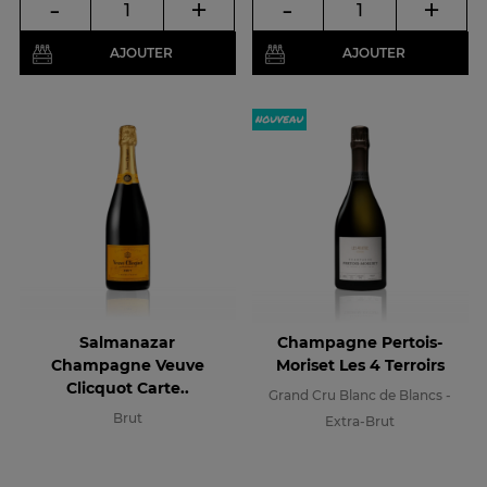
-
+
-
+
AJOUTER
AJOUTER
Salmanazar
Champagne Pertois-
Champagne Veuve
Moriset Les 4 Terroirs
Clicquot Carte..
Grand Cru Blanc de Blancs -
Brut
Extra-Brut