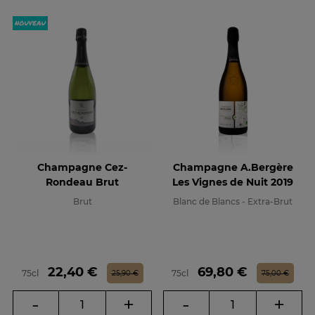
Champagne Cez-
Champagne A.Bergère
Rondeau Brut
Les Vignes de Nuit 2019
Brut
Blanc de Blancs - Extra-Brut
Prix
Prix de base
Prix
Prix de base
22,40 €
69,80 €
75cl
75cl
25,90 €
75,00 €
-
+
-
+