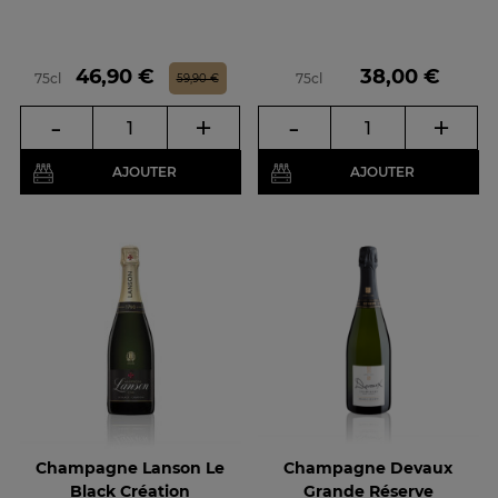
Prix
Prix de base
Prix
46,90 €
38,00 €
75cl
75cl
59,90 €
-
+
-
+
AJOUTER
AJOUTER
Champagne Lanson Le
Champagne Devaux
Black Création
Grande Réserve