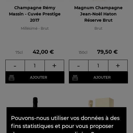
Champagne Rémy
Magnum Champagne
Massin - Cuvée Prestige
Jean-Noël Haton
2017
Réserve Brut
Millésimé - Brut
Brut
Prix
Prix
42,00 €
79,50 €
75cl
150cl
-
+
-
+
AJOUTER
AJOUTER
×
Pouvons-nous utiliser vos données à des
fins statistiques et pour vous proposer