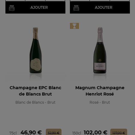
AJOUTER
AJOUTER
Champagne EPC Blanc
Magnum Champagne
de Blancs Brut
Henriot Rosé
Blanc de Blancs - Brut
Rosé - Brut
Prix
Prix de base
Prix
Prix de base
46,90 €
102,00 €
75cl
150cl
52,90 €
127,00 €