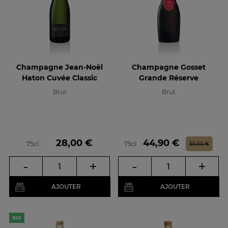
Champagne Jean-Noël
Champagne Gosset
Haton Cuvée Classic
Grande Réserve
Brut
Brut
Prix
Prix
Prix de base
28,00 €
44,90 €
75cl
75cl
55,00 €
-
+
-
+
AJOUTER
AJOUTER