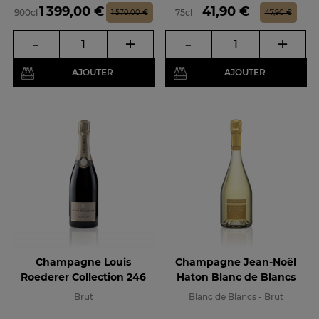
Prix
Prix de base
Prix
Prix de base
1 399,00 €
41,90 €
900cl
75cl
1 570,00 €
47,90 €
-
+
-
+
AJOUTER
AJOUTER
Champagne Louis
Champagne Jean-Noël
Roederer Collection 246
Haton Blanc de Blancs
Brut
Blanc de Blancs - Brut