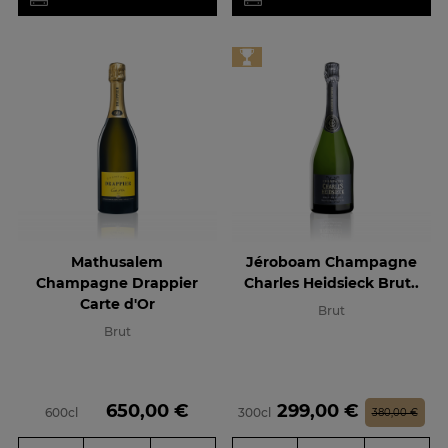
Mathusalem
Jéroboam Champagne
Champagne Drappier
Charles Heidsieck Brut..
Carte d'Or
Brut
Brut
Prix
Prix
Prix de base
650,00 €
299,00 €
600cl
300cl
380,00 €