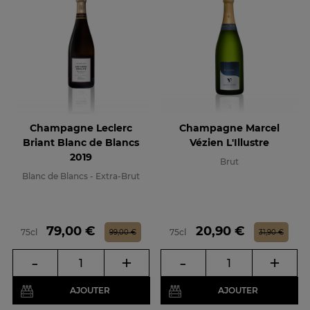
Champagne Leclerc
Champagne Marcel
Briant Blanc de Blancs
Vézien L'Illustre
2019
Brut
Blanc de Blancs - Extra-Brut
Prix
Prix de base
Prix
Prix de base
79,00 €
20,90 €
75cl
75cl
99,00 €
31,90 €
-
+
-
+
AJOUTER
AJOUTER