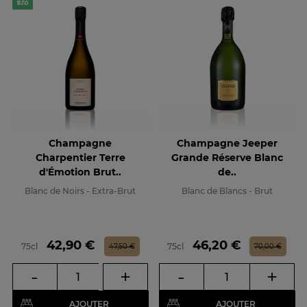
Champagne
Champagne Jeeper
Charpentier Terre
Grande Réserve Blanc
d'Émotion Brut..
de..
Blanc de Noirs - Extra-Brut
Blanc de Blancs - Brut
Prix
Prix de base
Prix
Prix de base
42,90 €
46,20 €
75cl
75cl
47,50 €
70,00 €
-
+
-
+
AJOUTER
AJOUTER